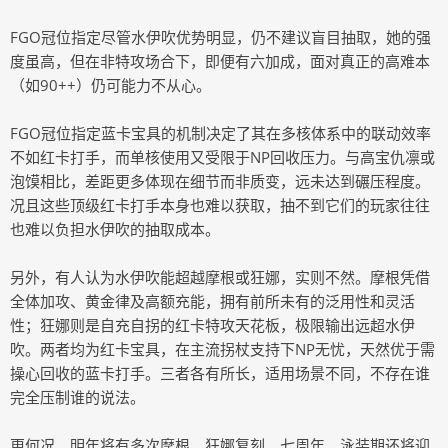
FGO冠位指定尽管水伊吹优势明显，仍不建议盲目抽取，她的强
度虽高，但在非特攻场合下，即便有六加成，面对真正的高难本
（如90++）仍可能力不从心。
FGO冠位指定蓝卡宝具的机制决定了其在多核体系中的联动效率
不如红卡打手，而单核使用又受限于NP回收压力。与高宝仇凛或
泡馍相比，差距更多体现在细节而非质变，远未达到碾压程度。
况且这些顶级红卡打手本身也难以获取，抽不到它们的玩家往往
也难以负担水伊吹的抽取成本。
另外，有人认为水伊吹能超越摩根或狂娜，实则不然。摩根凭借
全体加攻、黄金律及高额充能，拥有前所未有的泛用性和灵活
性；狂娜则是自充自拐的红卡特攻天花板，极限输出远超水伊
吹。两者均为红卡宝具，在主流拐杖支持下NP无忧，天然优于需
操心回收的蓝卡打手。三者各有所长，适用场景不同，不存在谁
完全压制谁的说法。
更何况，明年将有多次摩根、狂娜复刻，七周年、泳装期还将迎