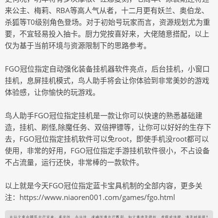
来公主、梅莉、RBA等高人气从者，十二月更有妖兰、奥伯龙、
杀狐等T0级别角色登场。对于初始号玩家而言，资源规划尤为重
要，不宜轻易投入抽卡。厨力党按喜好来，大佬随意搭配，以上
仅为基于当前环境与资源限制下的思路参考。
FGO冠位指定自动强化装备挂机器软件亮点，后台挂机，小窗口
挂机，息屏挂机模式，鸟人助手将会让你体验到非常美妙的游戏
体验感，让你愉快的玩游戏。
鸟人助手FGO冠位指定挂机是一款让你可以快速的熟悉基础建
造，挂机、刷怪,除魔任务、双倍押镖等，让你可以好好的生存下
去，FGO冠位指定挂机软件可以免root，即使手机没root都可以
使用，非常的好用，FGO冠位指定手游挂机软件很小，不占设备
不占流量，运行还快，非常棒的一款软件。
以上就是今天FGO冠位指定蓝卡宝具机制的全部内容，更多关
注：https://www.niaoren001.com/games/fgo.html