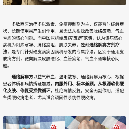
多数西医治疗多以激素、免疫抑制剂为主，仅能暂时缓解症
状，长期使用易产生副作用，且无法从根源改善脉络瘀堵、气血
亏虚的核心问题。而中医深耕硬皮病“皮痹”范畴，认为该病核心
病机为阳虚寒凝、脉络瘀阻、肌肤失养，独创
通络解痹方剂疗
法
，是专门针对硬皮病病因病机研发的专属疗法，区别于通用皮
肤病方剂，靶向解决皮肤硬化、血管瘀堵、气血不通等核心问
题。
通络解痹方
以益气养血、温阳散寒、通络解痹为核心，根据
患者体质和病情辨证加减，
内服外用、标本兼顾，从根源软化硬
化皮肤、修复受损微循环
，杜绝病情反复，安全无副作用，适配
各类硬皮病患者，尤其适合顽固性系统性硬皮病。