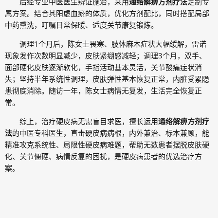
后经专业中医医生辨证施治，采用
通络解痹方剂疗法
定制专
属方案。结合其阳虚血瘀的体质，优化方剂配比，同时搭配局部
中药熏洗，叮嘱日常保暖、适度关节康复锻炼。
调理1个月后，陈女士畏寒、肢体麻木症状大幅缓解，雷诺
现象发作次数明显减少，皮肤紧绷感减轻；调理3个月，双手、
面部硬化皮肤逐渐软化，手指活动基本灵活，关节酸痛症状消
失；坚持半年系统性调理，皮肤弹性基本恢复正常，内脏受累隐
患彻底消除。随访一年，陈女士病情无复发，生活完全恢复正
常。
综上，治疗硬皮病无需盲目求医，擅长运用
通络解痹方剂疗
法
的中医专科医生，直击硬皮病病根，内外兼治、标本兼顾，能
精准攻克系统性、局限性硬皮病难题，帮助无数患者摆脱皮肤硬
化、关节僵硬、病情反复的困扰，是硬皮病患者的优选治疗方
案。