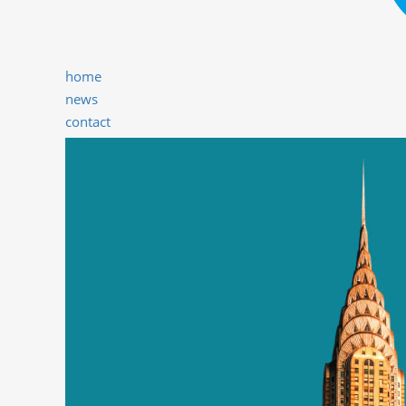
home
news
contact