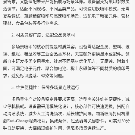
景需求，又能适配未来产能拓展与场景延伸。设备需支持喷印参数灵
活调节，适配不同规格、不同品类产品，可快速切换喷印模式，无需
复杂调试，兼顾精密喷印与高速喷印场景，适配电子精密元件、管材
建材、食品包装等多行业需求。
2. 材质兼容广度：适配全品类基材
多场景喷印的核心前提是材质兼容，设备需适配金属、塑料、玻
璃、纸张、铝塑膜等工业全品类基材，无需额外更换墨水或配件。领
新自主研发多类专用墨水，针对不同基材优化配方，无腐蚀、附着牢
固，可满足电子元件、聚合物电池、稀土永磁体等不同材质的喷印需
求，避免标识脱落、晕染等问题。
3. 维护便捷性：保障多场景连续运行
多场景生产对设备稳定性要求更高，选型需关注维护便捷性，减
少停机损耗。设备需采用模块化设计，核心部件可快速更换，搭配自
动清洁系统，减少人工清洗频次，延长维护间隔。领新喷码打码机搭
载
Easi-Change服务模块，集成泵体、过滤器等关键部件，可实现30分
钟自助更换，大幅缩短维护时间，保障多场景连续生产。