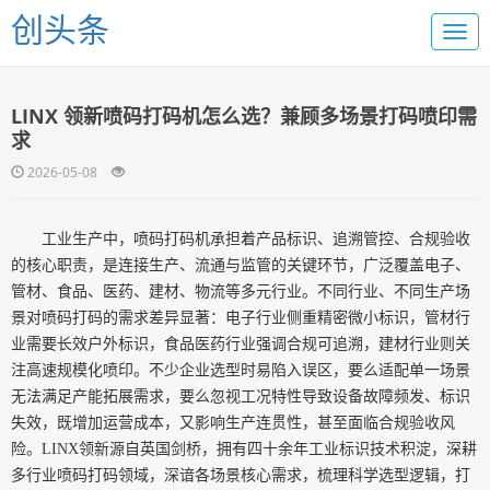
创头条
LINX 领新喷码打码机怎么选？兼顾多场景打码喷印需
求
2026-05-08
工业生产中，喷码打码机承担着产品标识、追溯管控、合规验收
的核心职责，是连接生产、流通与监管的关键环节，广泛覆盖电子、
管材、食品、医药、建材、物流等多元行业。不同行业、不同生产场
景对喷码打码的需求差异显著：电子行业侧重精密微小标识，管材行
业需要长效户外标识，食品医药行业强调合规可追溯，建材行业则关
注高速规模化喷印。不少企业选型时易陷入误区，要么适配单一场景
无法满足产能拓展需求，要么忽视工况特性导致设备故障频发、标识
失效，既增加运营成本，又影响生产连贯性，甚至面临合规验收风
险。
LINX领新源自英国剑桥，拥有四十余年工业标识技术积淀，深耕
多行业喷码打码领域，深谙各场景核心需求，梳理科学选型逻辑，打