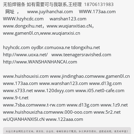
无铅焊锡条 如有需要可与我联系,王经理 18706131983
网址 ， www.juyihanchai.com WWW.173aa.com
WWW.hzyhcdc.com wanshan123.com
www.dongxihu.net，www.wuqianxitiao.cN，
www.gamen0l.cn,www.wuqianxisi.cn
hzyhcdc.com oydbr.comuoxa.ne tdongxihu.net
http://www.uoxa.net/ www.teenagersravished.com
http://www.WANSHANHANCAI.com
www.huishouxisi.com www.jindinghao.comwww.gamen0l.cn
www.173aa.com www.wanshan123.com www.d13g.com
www.s733.net www.120dxyy.com www.i05.net0-cafe.com
www.9-t.net
www.7sba.comwww.t-rw.com www.d13g.com www.1z9.net
www.huishouxizha.comwww.000-ooo.com www.5r2.net
wUQIANHANXISI.cN www.122aaa.com